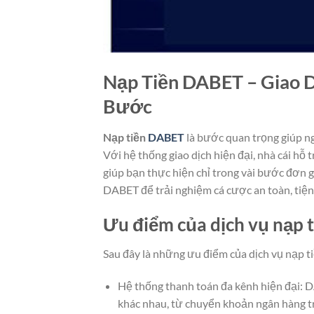
Nạp Tiền DABET – Giao D
Bước
Nạp tiền
DABET
là bước quan trọng giúp ng
Với hệ thống giao dịch hiện đại, nhà cái h
giúp bạn thực hiện chỉ trong vài bước đơn g
DABET để trải nghiệm cá cược an toàn, tiện
Ưu điểm của dịch vụ nạp 
Sau đây là những ưu điểm của dịch vụ nạp ti
Hệ thống thanh toán đa kênh hiện đại: 
khác nhau, từ chuyển khoản ngân hàng t