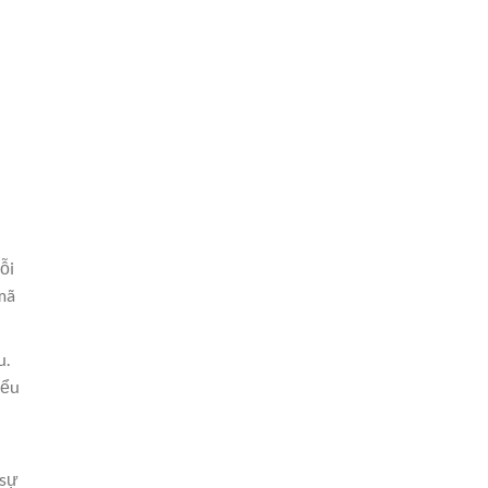
ỗi
mã
u.
iểu
 sự