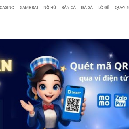
 CASINO
GAME BÀI
NỔ HŨ
BẮN CÁ
ĐÁ GÀ
LÔ ĐỀ
QUAY 