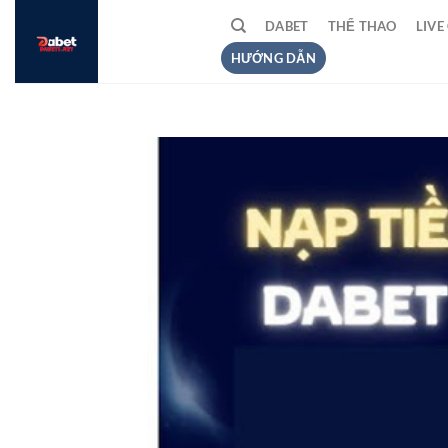
Bỏ
DABET
THỂ THAO
LIVE
qua
HƯỚNG DẪN
nội
dung