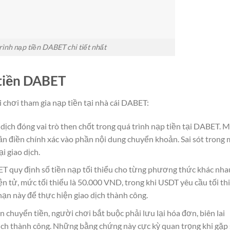
rình nạp tiền DABET chi tiết nhất
 tiền DABET
 chơi tham gia nạp tiền tại nhà cái DABET:
 dịch đóng vai trò then chốt trong quá trình nạp tiền tại DABET. M
n điền chính xác vào phần nội dung chuyển khoản. Sai sót trong 
i giao dịch.
BET quy định số tiền nạp tối thiểu cho từng phương thức khác nha
n tử, mức tối thiểu là 50.000 VND, trong khi USDT yêu cầu tối th
hạn này để thực hiện giao dịch thành công.
n chuyển tiền, người chơi bắt buộc phải lưu lại hóa đơn, biên lai
ịch thành công. Những bằng chứng này cực kỳ quan trọng khi gặp