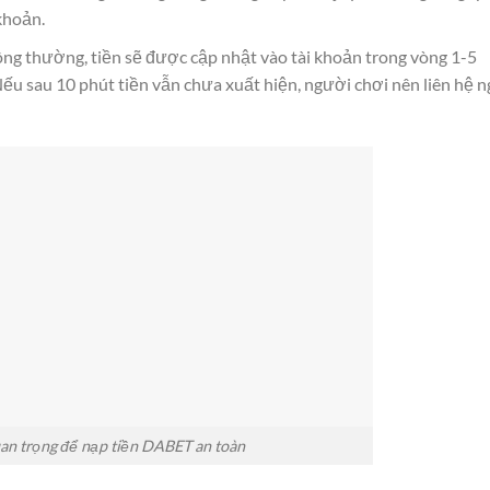
khoản.
hông thường, tiền sẽ được cập nhật vào tài khoản trong vòng 1-5
ếu sau 10 phút tiền vẫn chưa xuất hiện, người chơi nên liên hệ n
an trọng để nạp tiền DABET an toàn