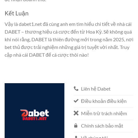
Kết Luận
Vậy là dabet1.net đã cùng anh em tìm hiểu chi tiết về nhà cái
DABET – thương hiệu cá cược đến từ Hoa Kỳ. Sẽ không quá
khi nói rằng, DABET là thiên đường mới trong năm 2025, nơi
bet thủ được trải nghiệm những giá trị tuyệt vời nhất. Truy
cập nhà cái DABET để cá cược thôi nào!
Liên hệ Dabet
Điều khoản điều kiện
Miễn trừ trách nhiệm
Chính sách bảo mật
Về chúng tôi