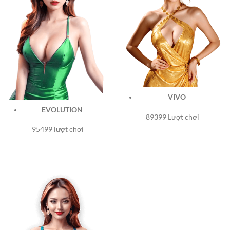
VIVO
EVOLUTION
89399 Lượt chơi
95499 lượt chơi