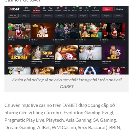
Khám phá những sảnh cá cược chất lượng nhất trên nhà cái
DABET
Chuyên mục live casino trên DABET được cung cấp bởi
những đơn vị hàng đầu như: Evolution Gaming, Ezugi,
Pragmatic Play Live, Playtech, Asia Gaming, SA Gaming,
Dream Gaming, AllBet, WM Casino, Sexy Baccarat), BBIN,