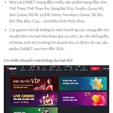
Nhà cái DABET mang đến nhiều sản phẩm hàng đầu như
Thể Thao, Thể Thao Ảo, Sòng Bài Trực Tuyến, Quay Hũ,
Slot Game, Xổ Số, Lô Đề, Keno, Numbers Game, Tài Xỉu,
Xóc Đĩa, Bầu Cua,… và nhiều hình thức khác.
Các game trên hệ thống có mức thưởng cao, mang đến lợi
nhuận lớn cho bet thủ tham gia cá cược. So với những địa
chỉ khác trên thị trường thì doanh thu có được từ các sản
phẩm DABET cao hơn đến 20%.
Có nhiều khuyến mãi khủng cho bet thủ