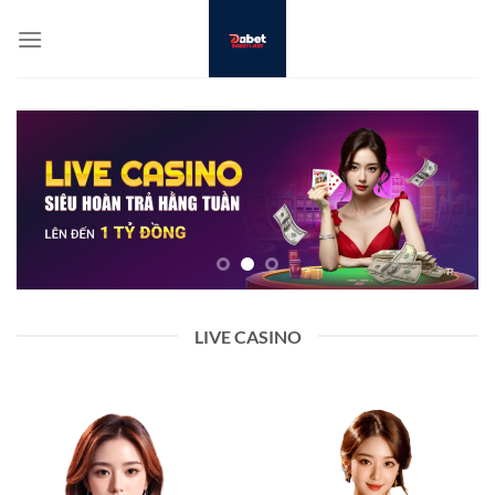
Bỏ
qua
nội
dung
LIVE CASINO