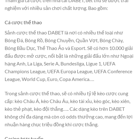
Tham gia cá cược trên nhà cái DABET, bet thủ sẽ được trải
nghiệm với nhiều sản chơi chất lượng. Bao gồm:
Cá cược thể thao
Sảnh cược thể thao DABET là nơi có nhiều thể loại như
Bóng Đá, Bóng Rồ, Bóng Chuyền, Quần Vợt, Bóng Chày,
Bóng Bầu Dục, Thể Thao Ảo và Esport. Sẽ có hơn 10.000 giải
đấu được mở cược, nổi bật là những giải đấu lớn như Ngoại
hạng Anh, La Liga, Serie A, Bundesliga, Ligue 1, UEFA
Champions League, UEFA Europa League, UEFA Conference
League, World Cup, Euro, Copa America….
Trong sảnh cược thể thao, sẽ có nhiều tỷ lệ kèo cược cung
cấp: kèo Châu Á, kèo Châu Âu, kèo tài xỉu, kèo góc, kèo xiên,
kèo thẻ phạt, kèo đội thắng….. Các dạng kèo trên DABET
không chỉ đa dạng mà còn có odds thưởng cao, mang đến lợi
nhuận hàng chục triệu đồng khi cược thắng.
Casino trực tuyến