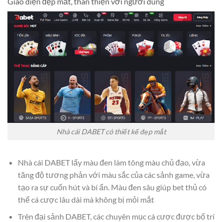
Giao diện đẹp mắt, thân thiện với người dùng
Nhà cái DABET có thiết kế đẹp mắt
Nhà cái DABET lấy màu đen làm tông màu chủ đạo, vừa
tăng độ tương phản với màu sắc của các sảnh game, vừa
tạo ra sự cuốn hút và bí ẩn. Màu đen sâu giúp bet thủ có
thể cá cược lâu dài mà không bị mỏi mắt
Trên đại sảnh DABET, các chuyên mục cá cược được bố trí