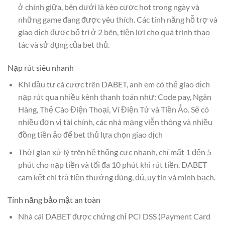
ở chính giữa, bên dưới là kèo cược hot trong ngày và
những game đang được yêu thích. Các tính năng hỗ trợ và
giao dịch được bố trí ở 2 bên, tiện lợi cho quá trình thao
tác và sử dụng của bet thủ.
Nạp rút siêu nhanh
Khi đầu tư cá cược trên DABET, anh em có thể giao dịch
nạp rút qua nhiều kênh thanh toán như: Code pay, Ngân
Hàng, Thẻ Cào Điện Thoại, Ví Điện Tử và Tiền Ảo. Sẽ có
nhiều đơn vị tài chính, các nhà mạng viễn thông và nhiều
đồng tiền ảo để bet thủ lựa chọn giao dịch
Thời gian xử lý trên hệ thống cực nhanh, chỉ mất 1 đến 5
phút cho nạp tiền và tối đa 10 phút khi rút tiền. DABET
cam kết chi trả tiền thưởng đúng, đủ, uy tín và minh bạch.
Tính năng bảo mật an toàn
Nhà cái DABET được chứng chỉ PCI DSS (Payment Card