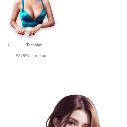
Techplay
937899 Lượt chơi