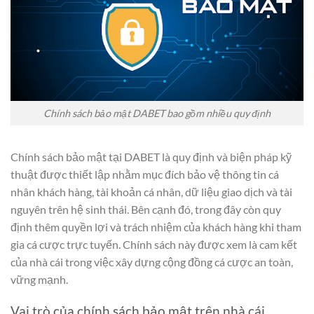
Chính sách bảo mật DABET bao gồm nhiều quy định
Chính sách bảo mật tại DABET là quy định và biện pháp kỹ
thuật được thiết lập nhằm mục đích bảo vệ thông tin cá
nhân khách hàng, tài khoản cá nhân, dữ liệu giao dịch và tài
nguyên trên hệ sinh thái. Bên cạnh đó, trong đây còn quy
định thêm quyền lợi và trách nhiệm của khách hàng khi tham
gia cá cược trực tuyến. Chính sách này được xem là cam kết
của nhà cái trong việc xây dựng cộng đồng cá cược an toàn,
vững mạnh.
Vai trò của chính sách bảo mật trên nhà cái