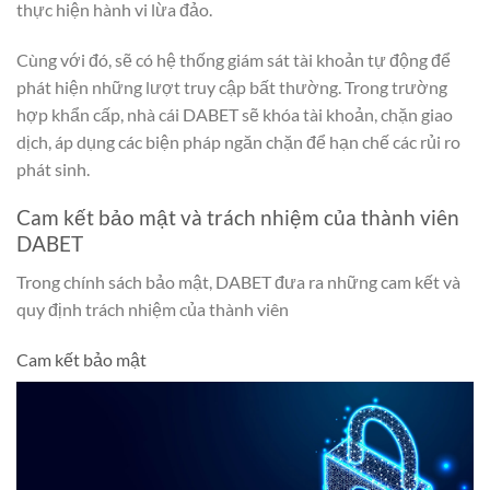
thực hiện hành vi lừa đảo.
Cùng với đó, sẽ có hệ thống giám sát tài khoản tự động để
phát hiện những lượt truy cập bất thường. Trong trường
hợp khẩn cấp, nhà cái DABET sẽ khóa tài khoản, chặn giao
dịch, áp dụng các biện pháp ngăn chặn để hạn chế các rủi ro
phát sinh.
Cam kết bảo mật và trách nhiệm của thành viên
DABET
Trong chính sách bảo mật, DABET đưa ra những cam kết và
quy định trách nhiệm của thành viên
Cam kết bảo mật