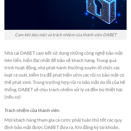
Cam kết bảo mật và trách nhiệm của thành viên DABET
Nhà cái DABET cam kết sử dụng những công nghệ bảo mật
tiên tiến, hiện đại nhất để bảo vệ khách hàng. Trong quá
trình hoạt động, nhà phát hành thường xuyên tổ chức các
loạt rà soát, kiểm tra để phát hiện sớm các rủi ro bảo mật có
thể phát sinh. Trong trường hợp rủi ro bảo mật do lỗi của hệ
thống, DABET sẽ chịu trách nhiệm xử lý và đền bù thiệt hại
(nếu có)
Trách nhiệm của thành viên
Mọi khách hàng tham gia cá cược phải tuân thủ tốt các quy
định bảo mật được DABET đưa ra. Khi đăng ký tài khoản,