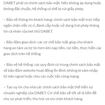
DABET phải có chính sách bảo mật. Nếu không áp dụng hoặc
không đặt chuẩn, hệ thống có thể bị rút giấy phép.
– Bảo vệ thông tin khách hàng: chính sách bảo mật trực tiếp
ngăn chặn việc rò rỉ, đánh cắp hoặc sử dụng trái phép thông
tin cá nhân của bet thủ DABET.
– Bảo đảm giao dịch: các cơ chế bảo mật giúp cho khách
hàng an tâm và tự tin hơn khi nạp tiền, rút tiền, thực hiện các
giao dịch trên hệ thống.
– Bảo vệ hệ thống: các quy định có trong chính sách bảo mật
sẽ bảo đảm website hoạt động ổn định, không bị xâm nhập
từ bên ngoài hoặc chịu các cuộc tấn công mạng.
– Tạo uy tín cho nhà cái: chính sách bảo mật thể hiện sự
chuyên nghiệp của DABET. Cơ chế bảo vệ tốt sẽ là tiền đề
cho sự phát triển, thu hút và níu chân khách hàng.