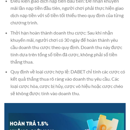
Điều kiện giao dịch nạp tiền đầu tiên: Để nhận khuyến
mãi lần nạp tiền đầu tiên, người chơi phải thực hiện giao
dịch nạp tiền với số tiền tối thiểu theo quy định của từng
chương trình.
Thời hạn hoàn thành doanh thu cược: Sau khi nhận
khuyến mãi, người chơi có 30 ngày để hoàn thành yêu
cầu doanh thu cược theo quy định. Doanh thu này được
tính dựa trên tổng số tiền đã cược, không phải số tiền
thắng thua.
Quy định về loại cược hợp lệ: DABET chỉ tính các cược có
kết quả thắng thua rõ ràng vào doanh thu yêu cầu. Các
loại cược hòa, cược bị hủy, cược vô hiệu hoặc cược chéo
sẽ không được tính vào doanh thu.