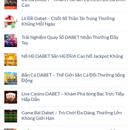
Cao
Lô Đề Dabet – Chốt Số Thần Tài Trúng Thưởng
Khủng Mỗi Ngày
Trải Nghiệm Quay Số DABET Nhận Thưởng Đầy
Tay
Nổ Hũ DABET Săn Hũ Đỉnh Cao Nổ Jackpot Khủng
Bắn Cá DABET – Thế Giới Săn Cá Đổi Thưởng Sống
Động
Live Casino DABET – Khám Phá Sòng Bạc Trực Tiếp
Hấp Dẫn
Game Bài Dabet – Trò Chơi Đa Dạng, Thưởng Lớn
Không Giới Hạn