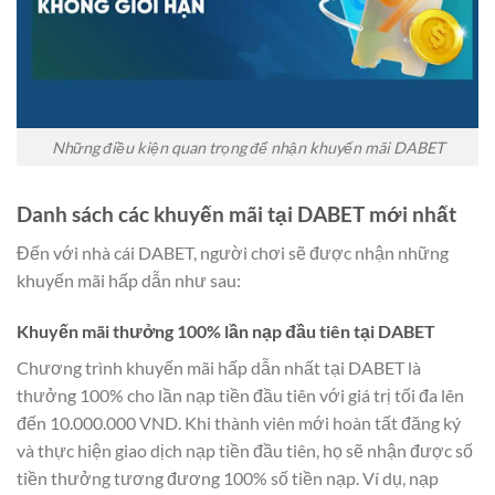
Những điều kiện quan trọng để nhận khuyến mãi DABET
Danh sách các khuyến mãi tại DABET mới nhất
Đến với nhà cái DABET, người chơi sẽ được nhận những
khuyến mãi hấp dẫn như sau:
Khuyến mãi thưởng 100% lần nạp đầu tiên tại DABET
Chương trình khuyến mãi hấp dẫn nhất tại DABET là
thưởng 100% cho lần nạp tiền đầu tiên với giá trị tối đa lên
đến 10.000.000 VND. Khi thành viên mới hoàn tất đăng ký
và thực hiện giao dịch nạp tiền đầu tiên, họ sẽ nhận được số
tiền thưởng tương đương 100% số tiền nạp. Ví dụ, nạp