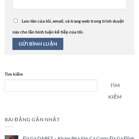
Lưu tên của tôi, email, và trang web trong trình duyệt
này cho lần bình luận kế tiếp của tôi.
Tìm kiếm
TÌM
KIẾM
BÀI ĐĂNG GẦN NHẤT
Đá Gà DABET – Khám Phá Sân Cá Cược Đá Gà Đỉnh