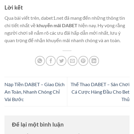
Lời kết
Qua bài viết trên, dabet1.net đã mang đến những thông tin
chi tiết nhất về
khuyến mãi DABET
hiện nay. Hy vọng rằng
người chơi sẽ nắm rõ các ưu đãi hấp dẫn mới nhất, lưu ý
quan trọng để nhận khuyến mãi nhanh chóng và an toàn.
Nạp Tiền DABET – Giao Dịch
Thể Thao DABET – Sân Chơi
An Toàn, Nhanh Chóng Chỉ
Cá Cược Hàng Đầu Cho Bet
Vài Bước
Thủ
Để lại một bình luận