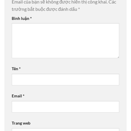
Email của bạn sẽ không được hiển thị công khai.
Các
trường bắt buộc được đánh dấu
*
Bình luận
*
Tên
*
Email
*
Trang web